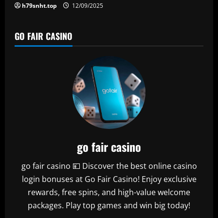
n
h79snht.top
12/09/2025
GO FAIR CASINO
go fair casino
go fair casino 💴 Discover the best online casino
login bonuses at Go Fair Casino! Enjoy exclusive
rewards, free spins, and high-value welcome
packages. Play top games and win big today!