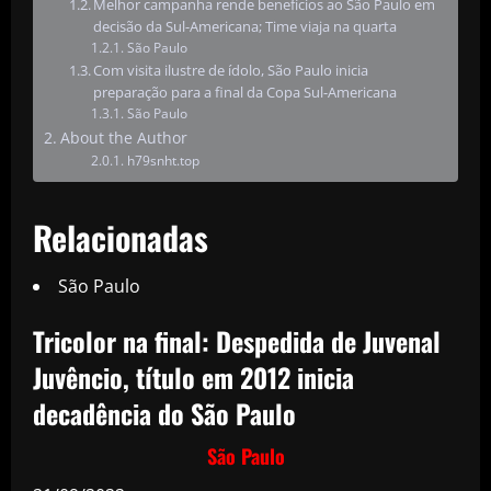
Melhor campanha rende benefícios ao São Paulo em
decisão da Sul-Americana; Time viaja na quarta
São Paulo
Com visita ilustre de ídolo, São Paulo inicia
preparação para a final da Copa Sul-Americana
São Paulo
About the Author
h79snht.top
Relacionadas
São Paulo
Tricolor na final: Despedida de Juvenal
Juvêncio, título em 2012 inicia
decadência do São Paulo
São Paulo