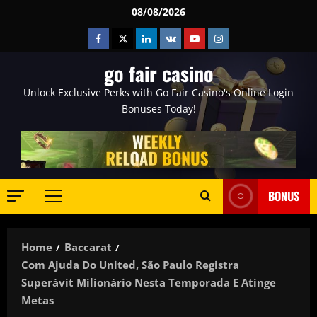
Skip
08/08/2026
to
Facebook
Twitter
Linkedin
VK
Youtube
Instagram
content
go fair casino
Unlock Exclusive Perks with Go Fair Casino's Online Login
Bonuses Today!
BONUS
Primary
Menu
Home
Baccarat
Com Ajuda Do United, São Paulo Registra
Superávit Milionário Nesta Temporada E Atinge
Metas