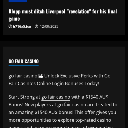
12/09/2025
5
Klopp must ditch Liverpool "revelation" for his final
game
h716a5.icu
12/09/2025
GO FAIR CASINO
go fair casino 🎰 Unlock Exclusive Perks with Go
Fair Casino's Online Login Bonuses Today!
Start Strong at
go fair casino
with a $1540 AU$
Bonus! New players at
go fair casino
are treated to
an amazing $1540 AU$ bonus! This offer gives you
more opportunities to explore top-rated casino
games and increase your chances of winning big.