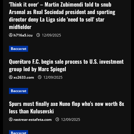
Baccarat
'Think it over' – Martin Zubimendi told to snub
Querétaro F.C. begin sale process to
Arsenal as Real Sociedad president and sporting
U.S. investment group led by Marc
director deny La Liga side 'need to sell' star
Spiegel
midfielder
2
12/09/2025
h716a5.icu
12/09/2025
Baccarat
Spurs must finally axe Nuno flop who’s
Baccarat
now worth 8x less than Kulusevski
Querétaro F.C. begin sale process to U.S. investment
12/09/2025
3
group led by Marc Spiegel
xc2633.com
12/09/2025
Baccarat
Klopp must ditch Liverpool "revelation"
Baccarat
for his final game
Spurs must finally axe Nuno flop who’s now worth 8x
12/09/2025
4
less than Kulusevski
rastrear-estafeta.com
12/09/2025
Baccarat
Aston Villa ready to offer player-plus-
cash bid for "extraordinary" player
Baccarat