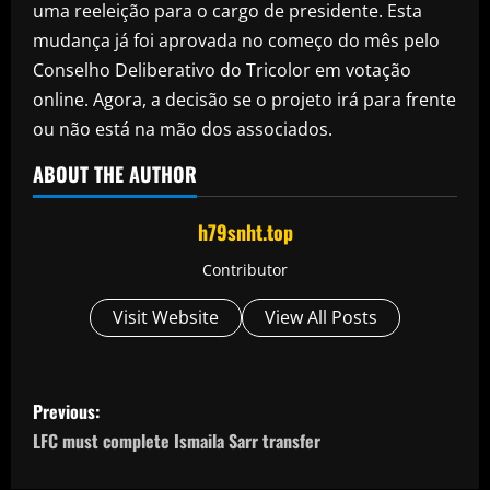
uma reeleição para o cargo de presidente. Esta
mudança já foi aprovada no começo do mês pelo
Conselho Deliberativo do Tricolor em votação
online. Agora, a decisão se o projeto irá para frente
ou não está na mão dos associados.
ABOUT THE AUTHOR
h79snht.top
Contributor
Visit Website
View All Posts
P
Previous:
o
LFC must complete Ismaila Sarr transfer