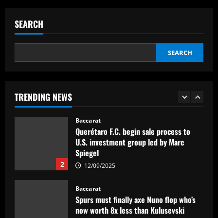
Aston Villa ready to offer player-plus-
cash bid for "extraordinary" player
SEARCH
12/09/2025
5
SEARCH
Baccarat
'Think it over' – Martin Zubimendi told
to snub Arsenal as Real Sociedad
president and sporting director deny La
TRENDING NEWS
Liga side 'need to sell' star midfielder
1
12/09/2025
Baccarat
Querétaro F.C. begin sale process to
U.S. investment group led by Marc
Spiegel
2
12/09/2025
Baccarat
Spurs must finally axe Nuno flop who’s
now worth 8x less than Kulusevski