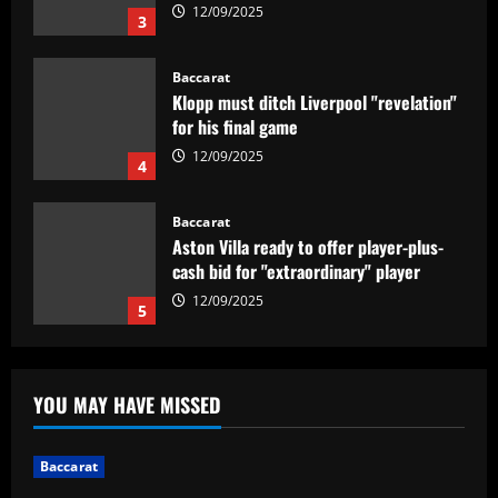
12/09/2025
3
Baccarat
Klopp must ditch Liverpool "revelation"
for his final game
12/09/2025
4
Baccarat
Aston Villa ready to offer player-plus-
cash bid for "extraordinary" player
12/09/2025
5
Baccarat
'Think it over' – Martin Zubimendi told
YOU MAY HAVE MISSED
to snub Arsenal as Real Sociedad
president and sporting director deny La
Liga side 'need to sell' star midfielder
1
Baccarat
12/09/2025