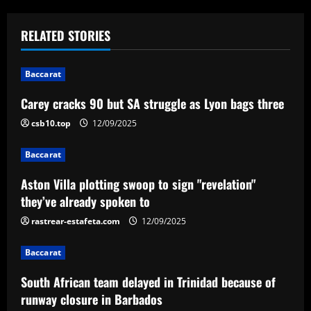
s
t
RELATED STORIES
n
Baccarat
a
Carey cracks 90 but SA struggle as Lyon bags three
v
csb10.top
12/09/2025
i
Baccarat
g
Aston Villa plotting swoop to sign "revelation"
a
they’ve already spoken to
rastrear-estafeta.com
12/09/2025
t
Baccarat
i
South African team delayed in Trinidad because of
o
runway closure in Barbados