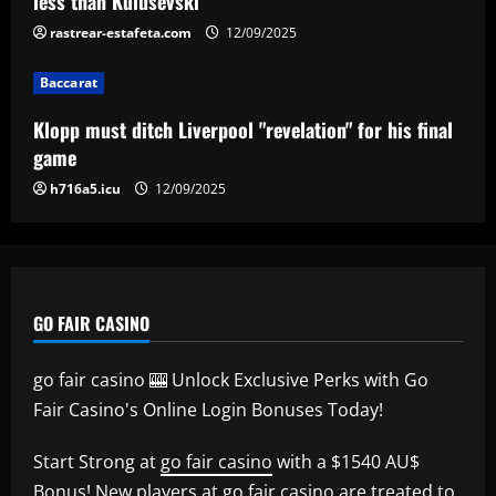
less than Kulusevski
rastrear-estafeta.com
12/09/2025
Baccarat
Aston Villa ready to offer player-plus-
cash bid for "extraordinary" player
Baccarat
12/09/2025
5
Klopp must ditch Liverpool "revelation" for his final
game
h716a5.icu
12/09/2025
GO FAIR CASINO
go fair casino 🎰 Unlock Exclusive Perks with Go
Fair Casino's Online Login Bonuses Today!
Start Strong at
go fair casino
with a $1540 AU$
Bonus! New players at
go fair casino
are treated to