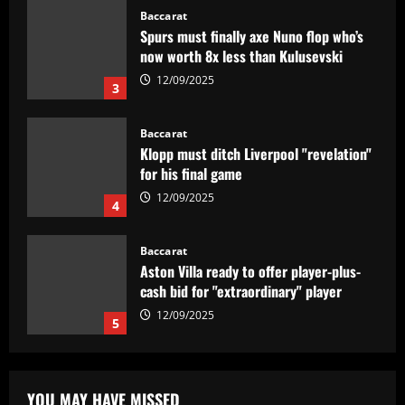
Baccarat
Spurs must finally axe Nuno flop who’s
now worth 8x less than Kulusevski
12/09/2025
3
Baccarat
Klopp must ditch Liverpool "revelation"
for his final game
12/09/2025
4
Baccarat
Aston Villa ready to offer player-plus-
cash bid for "extraordinary" player
12/09/2025
5
Baccarat
'Think it over' – Martin Zubimendi told
YOU MAY HAVE MISSED
to snub Arsenal as Real Sociedad