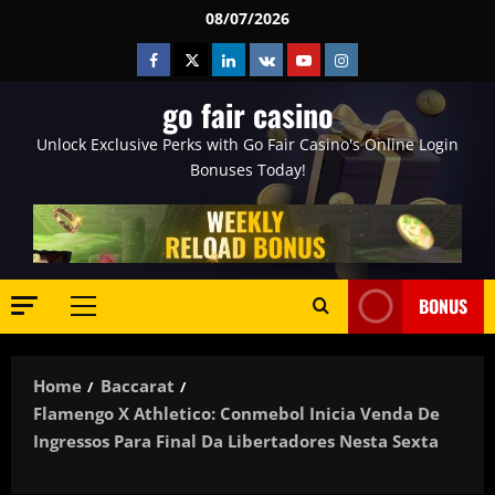
Skip
08/07/2026
to
Facebook
Twitter
Linkedin
VK
Youtube
Instagram
content
go fair casino
Unlock Exclusive Perks with Go Fair Casino's Online Login
Bonuses Today!
BONUS
Primary
Menu
Home
Baccarat
Flamengo X Athletico: Conmebol Inicia Venda De
Ingressos Para Final Da Libertadores Nesta Sexta