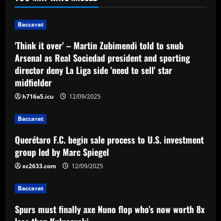
president and sporting director deny La
Liga side 'need to sell' star midfielder
1
Baccarat
12/09/2025
Baccarat
'Think it over' – Martin Zubimendi told to snub
Querétaro F.C. begin sale process to
Arsenal as Real Sociedad president and sporting
U.S. investment group led by Marc
director deny La Liga side 'need to sell' star
Spiegel
midfielder
2
12/09/2025
h716a5.icu
12/09/2025
Baccarat
Spurs must finally axe Nuno flop who’s
Baccarat
now worth 8x less than Kulusevski
Querétaro F.C. begin sale process to U.S. investment
12/09/2025
3
group led by Marc Spiegel
xc2633.com
12/09/2025
Baccarat
Klopp must ditch Liverpool "revelation"
Baccarat
for his final game
Spurs must finally axe Nuno flop who’s now worth 8x
12/09/2025
4