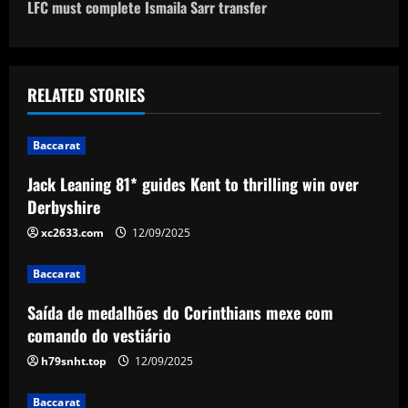
o
LFC must complete Ismaila Sarr transfer
s
t
RELATED STORIES
n
Baccarat
a
Jack Leaning 81* guides Kent to thrilling win over
v
Derbyshire
i
xc2633.com
12/09/2025
g
Baccarat
a
Saída de medalhões do Corinthians mexe com
comando do vestiário
t
h79snht.top
12/09/2025
i
Baccarat