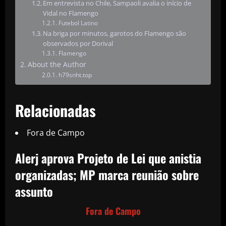
Em entrevista no Chile, Sampaoli avalia o início de
Vidal no Flamengo
Futebol Latino
Na briga por minutos, garotos do Flamengo são
observados por Dorival
Flamengo
About the Author
h79snht.top
Relacionadas
Fora de Campo
Alerj aprova Projeto de Lei que anistia
organizadas; MP marca reunião sobre
assunto
Fora de Campo