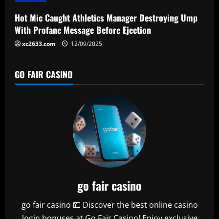
o
Hot Mic Caught Athletics Manager Destroying Ump
n
With Profane Message Before Ejection
xc2633.com
12/09/2025
GO FAIR CASINO
go fair casino
go fair casino 💴 Discover the best online casino
login bonuses at Go Fair Casino! Enjoy exclusive