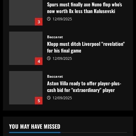
Spurs must finally axe Nuno flop who’s
now worth 8x less than Kulusevski
12/09/2025
3
Baccarat
Klopp must ditch Liverpool "revelation"
for his final game
12/09/2025
4
Baccarat
Aston Villa ready to offer player-plus-
cash bid for "extraordinary" player
12/09/2025
5
Baccarat
'Think it over' – Martin Zubimendi told
YOU MAY HAVE MISSED
to snub Arsenal as Real Sociedad
president and sporting director deny La