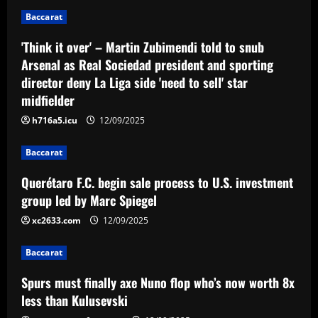
Liga side 'need to sell' star midfielder
1
Baccarat
12/09/2025
Baccarat
'Think it over' – Martin Zubimendi told to snub
Querétaro F.C. begin sale process to
Arsenal as Real Sociedad president and sporting
U.S. investment group led by Marc
director deny La Liga side 'need to sell' star
Spiegel
midfielder
2
12/09/2025
h716a5.icu
12/09/2025
Baccarat
Spurs must finally axe Nuno flop who’s
Baccarat
now worth 8x less than Kulusevski
Querétaro F.C. begin sale process to U.S. investment
12/09/2025
3
group led by Marc Spiegel
xc2633.com
12/09/2025
Baccarat
Klopp must ditch Liverpool "revelation"
Baccarat
for his final game
Spurs must finally axe Nuno flop who’s now worth 8x
12/09/2025
4
less than Kulusevski