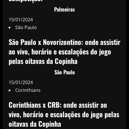
Palmeiras
15/01/2024
São Paulo
São Paulo x Novorizontino: onde assistir
ao vivo, horário e escalações do jogo
pelas oitavas da Copinha
São Paulo
15/01/2024
Corinthians
Corinthians x CRB: onde assistir ao
vivo, horário e escalações do jogo pelas
oitavas da Copinha