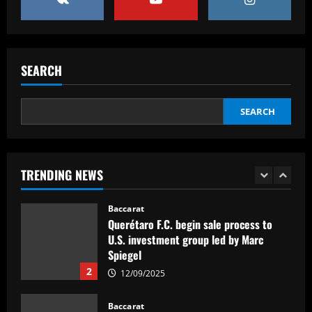
Baccarat
Aston Villa ready to offer player-plus-
cash bid for "extraordinary" player
SEARCH
12/09/2025
5
SEARCH
Baccarat
'Think it over' – Martin Zubimendi told
to snub Arsenal as Real Sociedad
president and sporting director deny La
TRENDING NEWS
Liga side 'need to sell' star midfielder
1
12/09/2025
Baccarat
Querétaro F.C. begin sale process to
U.S. investment group led by Marc
Spiegel
2
12/09/2025
Baccarat