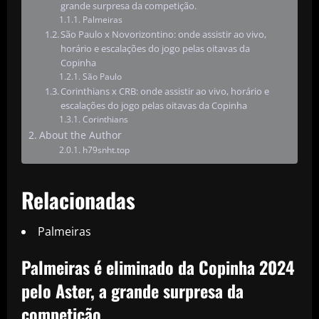
grande surpresa da competição.
Palmeiras
São Paulo x Novorizontino: onde assistir ao vivo,
horário e escalações do jogo pelas oitavas da
Copinha
São Paulo
Corinthians x CRB: onde assistir ao vivo, horário e
escalações do jogo pelas oitavas da Copinha
Corinthians
About the Author
h79snht.top
Relacionadas
Palmeiras
Palmeiras é eliminado da Copinha 2024
pelo Aster, a grande surpresa da
competição.